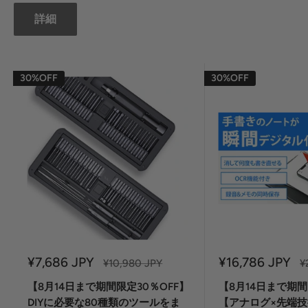
詳細
30%OFF
30%OFF
セ
セ
¥7,686 JPY
¥16,786 JPY
定
¥10,980 JPY
¥
ー
価
ー
ル
ル
【8月14日まで期間限定30％OFF】
【8月14日まで期間
価
価
DIYに必要な80種類のツールをま
【アナログ×先端