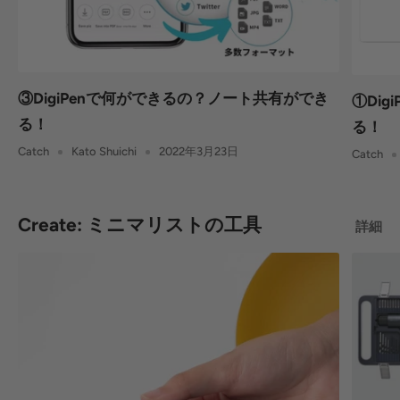
③DigiPenで何ができるの？ノート共有ができ
①Di
る！
る！
Catch
Kato Shuichi
2022年3月23日
Catch
Create: ミニマリストの工具
詳細