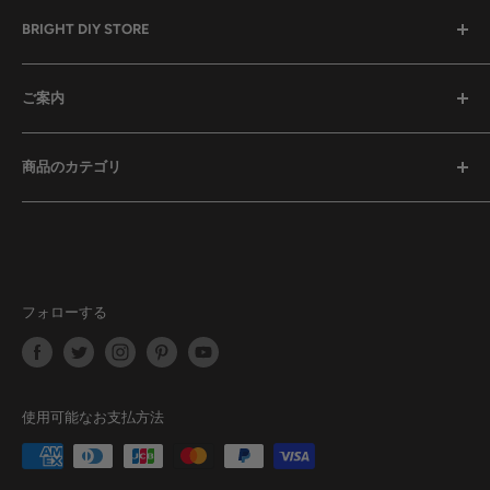
全ての商品
ご案内
セール中の商品
予約販売商品
検索
商品のカテゴリ
ドライバーセット
お問い合わせ
工具セット
特定商取引法に基づく表記
ドライバーセット
レーザー式距離計
利用規約
工具セット
ミニカメラ
プライバシーポリシー
レーザー式距離計
スマート文房具
商品が届かない場合
ミニカメラ
フォローする
エアコンプレッサー・空気入れ
受取時に関税を要求された場合
スマート文房具
高圧清浄機
返品・交換・返金・修理ポリシー
エアコンプレッサー・空気入れ
フラッシュライト
利用規約
高圧清浄機
使用可能なお支払方法
ホームツール
返金ポリシー
フラッシュライト
ホームツール
© 2026 BRIGHT DIY