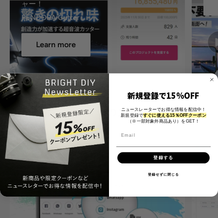
Learn more
Catch: イノベーターのスマート文房
新規登録で15%OFF
詳細
具
ニュースレーターでお得な情報を配信中！
新規登録で
すぐに使える15％OFFクーポン
（※一部対象外商品あり）をGET！
登録する
登録せずに閉じる