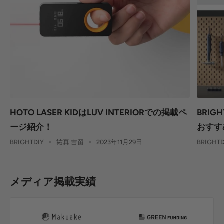
HOTO LASER KIDはLUV INTERIORでの掲載ペ
BRIG
ージ紹介！
おすす
BRIGHTDIY
祐真 吉留
2023年11月29日
BRIGHTD
メディア掲載実績