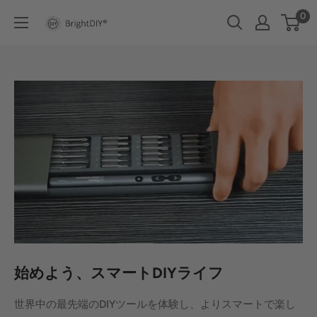
コ
0
BRIGHT
ン
DIY
テ
ン
ツ
に
ス
キ
ッ
プ
す
る
始めよう、スマートDIYライフ
世界中の最先端のDIYツールを体験し、よりスマートで楽し