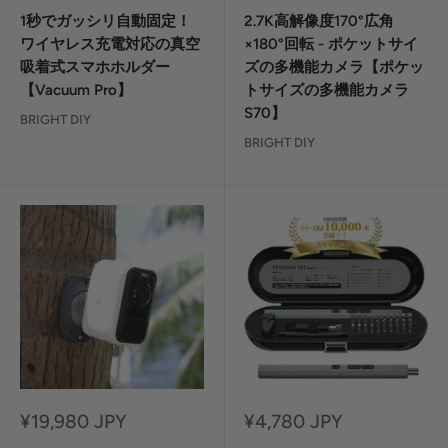
ー
ー
ル
ル
1秒でガッシリ自動固定！
2.7K高解像度170°広角
価
価
ワイヤレス充電対応の真空
×180°回転 - ポケットサイ
格
格
吸着式スマホホルダー
ズの多機能カメラ【ポケッ
【Vacuum Pro】
トサイズの多機能カメラ
S70】
BRIGHT DIY
BRIGHT DIY
セ
セ
¥19,980 JPY
¥4,780 JPY
ー
ー