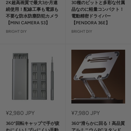
ル
ル
2K超高画質で最大3か月連
30種のビットと多彩な付属
価
価
続使用！配線工事も電源も
品なのに軽量コンパクト！
格
格
不要な防水防塵防犯カメラ
電動精密ドライバー
【MINI CAMERA S3】
【PENDORA 36E】
BRIGHT DIY
BRIGHT DIY
セ
セ
¥2,980 JPY
¥7,980 JPY
ー
ー
ル
ル
360°回転キャップで手が疲
360°滑らかに回る！高品質
価
価
れにくい！ブレにくい手動
アルミニウムPCスタンド