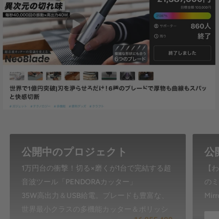
公開中のプロジェクト
公
1万円台の衝撃！切る×磨くが1台で完結する超
【わ
音波ツール「PENDORAカッター」
のミ
35W高出力＆USB給電。ブレードも豊富な、
Mirr
世界最小クラスの多機能カッター＆ポリッシ
ャー！
PENDORA Cutter