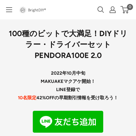
コ
0
BRIGHT
ン
DIY
テ
ン
100種のビットで大満足！DIYドリ
ツ
ラー・ドライバーセット
に
PENDORA100E 2.0
ス
キ
ッ
2022年10月中旬
プ
MAKUAKEマクアケ開始！
す
LINE登録で
る
10名限定
42
%OFFの早期割引情報を受け取ろう！