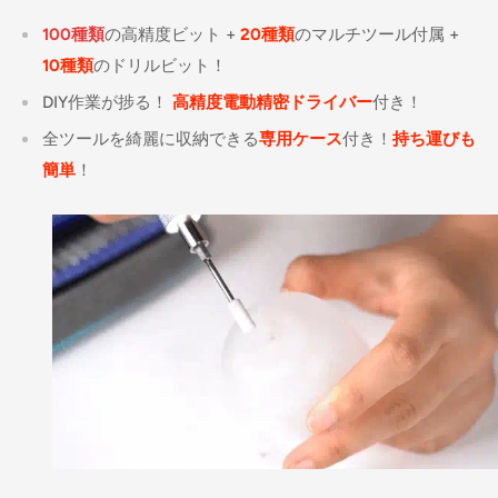
100種類
の高精度ビット +
20種類
のマルチツール付属 +
10
種類
の
ドリルビット！
DIY作業が捗る！
高精度電動精密ドライバー
付き！
全ツールを綺麗に収納できる
専用ケース
付き！
持ち運びも
簡単
！