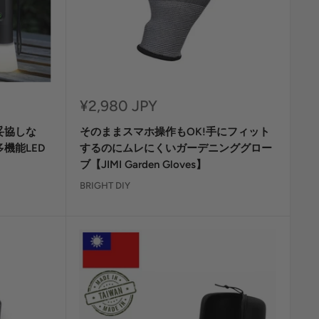
セ
¥2,980 JPY
ー
妥協しな
そのままスマホ操作もOK!手にフィット
ル
価
機能LED
するのにムレにくいガーデニンググロー
格
】
ブ【JIMI Garden Gloves】
BRIGHT DIY