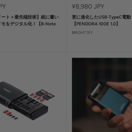
セ
PY
¥8,980 JPY
ー
ノート＋最先端技術】紙に書い
更に進化したUSB-TypeC電
ル
価
モをデジタル化！【B-Note
【PENDORA 100E 1.0】
格
BRIGHT DIY