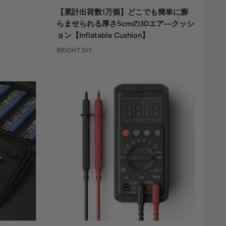
ー
【累計出荷数1万個】どこでも簡単に膨
ル
価
らませられる厚さ5cmの3Dエア―クッシ
格
ョン【Inflatable Cushion】
BRIGHT DIY