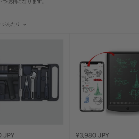
かつ便利になります。
ページあたり
セ
0 JPY
¥3,980 JPY