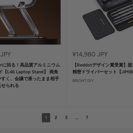
セ
 JPY
¥14,980 JPY
ー
らかに回る！高品質アルミニウム
【Reddotデザイン賞受賞】
ル
価
L46 Laptop Stand】 画角
精密ドライバーセット【JIMIBO
格
やすく、会議で座ったまま相手
BRIGHT DIY
見せられる
1
2
3
…
7