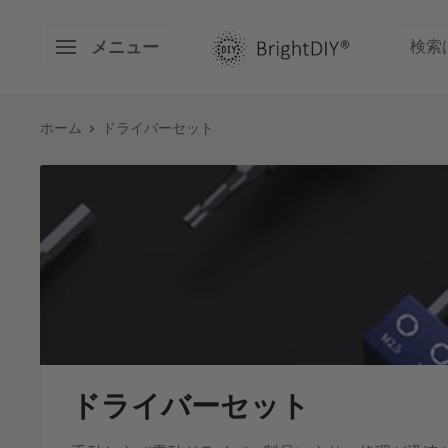
コ
BRIGHT
ン
メニュー
DIY
テ
ン
ツ
ホーム
ドライバーセット
に
ス
キ
ッ
プ
す
る
ドライバーセット