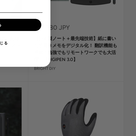
る
セ
¥19,980 JPY
ー
使用！配線
【日本製ノート＋最先端技術】紙に書い
ル
じる
価
防犯カメラ
た手書きメモをデジタル化！ 翻訳機能も
格
搭載！勉強でもリモートワークでも大活
躍！【DIGIPEN 3.0】
BRIGHT DIY