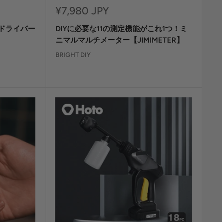
セ
¥7,980 JPY
ー
動ドライバー
DIYに必要な11の測定機能がこれ1つ！ミ
ル
価
ニマルマルチメーター【JIMIMETER】
格
BRIGHT DIY