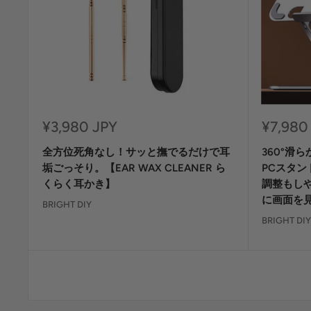
セ
セ
¥3,980 JPY
¥7,980
ー
ー
全方位死角なし！サッと撫でるだけで耳
360°滑
ル
ル
価
価
垢ごっそり。【EAR WAX CLEANER ら
PCスタンド【
格
格
くらく耳かき】
調整もし
に画面を
BRIGHT DIY
BRIGHT DIY