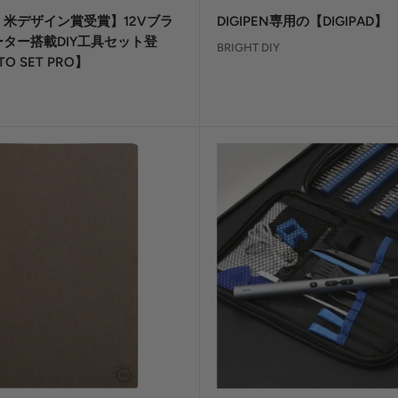
ー
米デザイン賞受賞】12Vブラ
DIGIPEN専用の【DIGIPAD】
ル
価
ター搭載DIY工具セット登
BRIGHT DIY
格
O SET PRO】