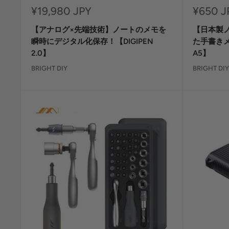
セ
セ
¥19,980 JPY
¥650 J
ー
ー
【アナログ×先端技術】ノートのメモを
【日本製
ル
ル
価
価
瞬時にデジタル化保存！【DIGIPEN
た手書きメ
格
格
2.0】
A5】
BRIGHT DIY
BRIGHT DIY