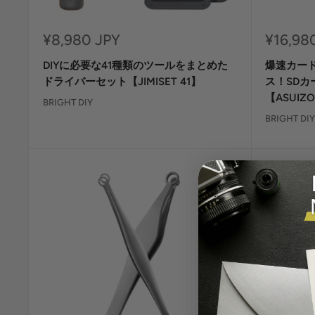
セ
セ
¥8,980 JPY
¥16,98
ー
ー
DIYに必要な41種類のツールをまとめた
爆速カー
ル
ル
価
価
ドライバーセット【JIMISET 41】
ス！SD
格
格
【ASUIZO
BRIGHT DIY
BRIGHT DIY