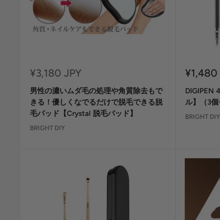
セ
セ
¥3,180 JPY
¥1,480
ー
ー
男性の濃いムダ毛の処理や角質除去もで
DIGIPEN
ル
ル
価
価
きる！優しくなでるだけで脱毛できる脱
ル】（3個
格
格
毛パッド【Crystal 脱毛パッド】
BRIGHT DIY
BRIGHT DIY