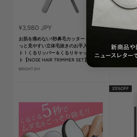
セ
セ
¥3,980 JPY
¥3,980
ー
ー
お肌を痛めない1秒鼻毛カッター＋くる
HOTO H
ル
ル
価
価
っと見やすい立体毛抜きのお手入れセッ
BRIGHT DIY
格
格
ト！くるりッパー＆くるりキャッチセッ
ト【NOSE HAIR TRIMMER SET】
BRIGHT DIY
25%OFF