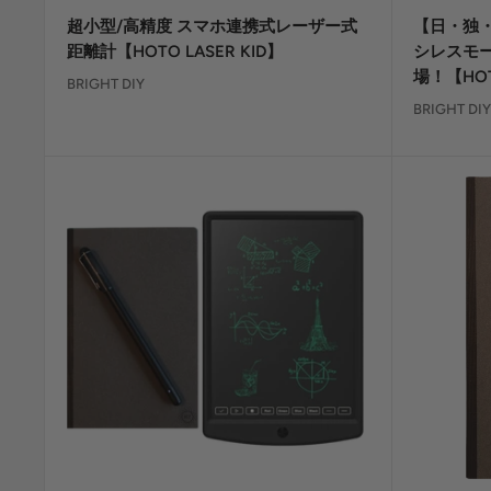
ー
ー
超小型/高精度 スマホ連携式レーザー式
【日・独・
ル
ル
価
価
距離計【HOTO LASER KID】
シレスモー
格
格
場！【HOT
BRIGHT DIY
BRIGHT DIY