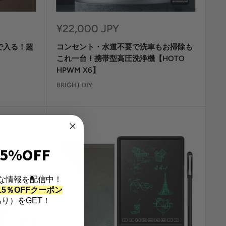
セ
¥22,000 JPY
ー
で入る！超
コンセント・水道不要で洗車もお掃除も
ル
価
これ一台！携帯型高圧洗浄機【HOTO
格
HPWM X6】
BRIGHT DIY
5%OFF
な情報を配信中！
5％OFFクーポン
り）をGET！