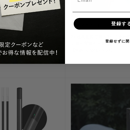
登録す
セ
 JPY
¥19,980 JPY
ー
PWM X6のバッテリー
2K超高画質で最大3か月連続
ル
登録せずに閉
価
工事も電源も不要な防水防塵
格
【MINI CAMERA S3】
BRIGHT DIY