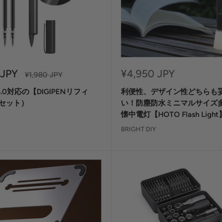
セ
 JPY
¥4,950 JPY
定
¥1,980 JPY
価
ー
 4.0対応の【DIGIPENリフィ
利便性、デザイン性どちらも
ル
価
セット）
い！防塵防水ミニマルサイズ多
格
懐中電灯【HOTO Flash Light
BRIGHT DIY