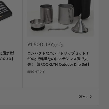
セ
¥1,500 JPYから
ー
据え置き型
コンパクトなハンドドリップセット！
ル
価
X 3.0】
500gで軽量なのにステンレス製で丈
格
夫！【BROOKLYN Outdoor Drip Set】
BRIGHT DIY
次へ