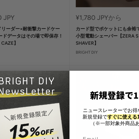
セ
0 JPY
¥1,780 JPYから
ー
ドリーダー×耐衝撃カードケー
カード型でポケットにも余裕
ル
価
カードデータはその場で即保存！
小型電動シェーバー【ZERA S
格
 CAZE】
SHAVER】
BRIGHT DIY
新規登録で1
ニュースレーターでお得
新規登録で
すぐに使える1
（※一部対象外商品あ