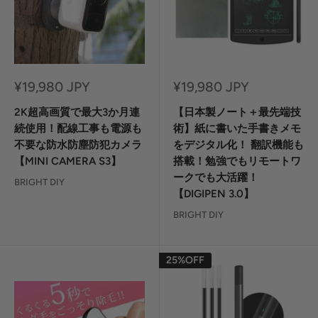
セ
セ
¥19,980 JPY
¥19,980 JPY
ー
ー
ル
ル
2K超高画質で最大3か月連
【日本製ノート＋最先端技
価
価
続使用！配線工事も電源も
術】紙に書いた手書きメモ
格
格
不要な防水防塵防犯カメラ
をデジタル化！ 翻訳機能も
【MINI CAMERA S3】
搭載！勉強でもリモートワ
ークでも大活躍！
BRIGHT DIY
【DIGIPEN 3.0】
BRIGHT DIY
25%OFF