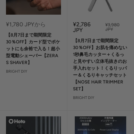
セ
セ
¥1,780 JPYから
¥2,786
定
¥3,980
ー
ー
価
JPY
JPY
ル
ル
【8月7日まで期間限定
価
価
【8月7日まで期間限定
30％OFF】カード型でポケ
格
格
30％OFF】お肌を痛めない
ットにも余裕で入る！超小
1秒鼻毛カッター＋くるっ
型電動シェーバー【ZERA
と見やすい立体毛抜きのお
S SHAVER】
手入れセット！くるりッパ
BRIGHT DIY
ー＆くるりキャッチセット
【NOSE HAIR TRIMMER
SET】
BRIGHT DIY