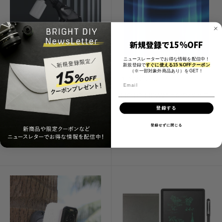
新規登録で15%OFF
ニュースレーターでお得な情報を配信中！
新規登録で
すぐに使える15％OFFクーポン
（※一部対象外商品あり）をGET！
セ
セ
¥22,000 JPY
¥3,980 JPY
ー
ー
ル
ル
コンセント・水道不要で洗
HOTO HPWM X6のバッテ
価
価
車もお掃除もこれ一台！携
リー
登録する
格
格
帯型高圧洗浄機【HOTO
BRIGHT DIY
登録せずに閉じる
HPWM X6】
BRIGHT DIY