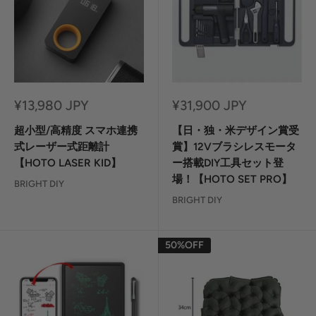
セ
セ
¥13,980 JPY
¥31,900 JPY
ー
ー
ル
ル
超小型/高精度 スマホ連携
【日・独・米デザイン賞受
価
価
式レーザー式距離計
賞】12Vブラシレスモータ
格
格
【HOTO LASER KID】
ー搭載DIY工具セット登
場！【HOTO SET PRO】
BRIGHT DIY
BRIGHT DIY
50%OFF