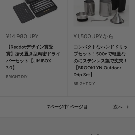
セ
セ
¥14,980 JPY
¥1,500 JPYから
ー
ー
ル
ル
【Reddotデザイン賞受
コンパクトなハンドドリッ
価
価
賞】据え置き型精密ドライ
プセット！500gで軽量な
格
格
バーセット【JIMIBOX
のにステンレス製で丈夫！
3.0】
【BROOKLYN Outdoor
Drip Set】
BRIGHT DIY
BRIGHT DIY
7ページ中1ページ目
次へ