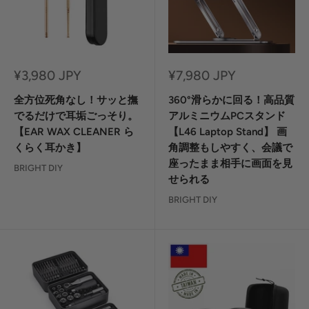
セ
セ
¥3,980 JPY
¥7,980 JPY
ー
ー
ル
ル
全方位死角なし！サッと撫
360°滑らかに回る！高品質
価
価
でるだけで耳垢ごっそり。
アルミニウムPCスタンド
格
格
【EAR WAX CLEANER ら
【L46 Laptop Stand】 画
くらく耳かき】
角調整もしやすく、会議で
座ったまま相手に画面を見
BRIGHT DIY
せられる
BRIGHT DIY