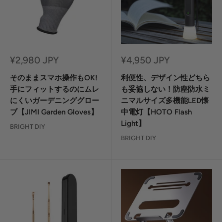
セ
セ
¥2,980 JPY
¥4,950 JPY
ー
ー
ル
ル
そのままスマホ操作もOK!
利便性、デザイン性どちら
価
価
手にフィットするのにムレ
も妥協しない！防塵防水ミ
格
格
にくいガーデニンググロー
ニマルサイズ多機能LED懐
ブ【JIMI Garden Gloves】
中電灯【HOTO Flash
Light】
BRIGHT DIY
BRIGHT DIY