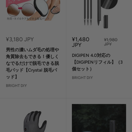
セ
セ
¥3,180 JPY
¥1,480
定
¥1,980
ー
ー
価
JPY
JPY
ル
ル
男性の濃いムダ毛の処理や
価
価
DIGIPEN 4.0対応の
角質除去もできる！優しく
格
格
【DIGIPENリフィル】（3
なでるだけで脱毛できる脱
個セット）
毛パッド【Crystal 脱毛パ
ッド】
BRIGHT DIY
BRIGHT DIY