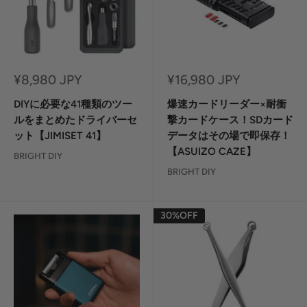
セ
セ
¥8,980 JPY
¥16,980 JPY
ー
ー
ル
ル
DIYに必要な41種類のツー
爆速カードリーダー×耐衝
価
価
ルをまとめたドライバーセ
撃カードケース！SDカード
格
格
ット【JIMISET 41】
データはその場で即保存！
【ASUIZO CAZE】
BRIGHT DIY
BRIGHT DIY
30%OFF