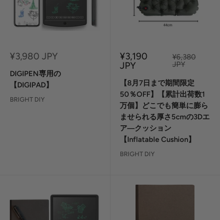
セ
セ
¥3,980 JPY
¥3,190
定
¥6,380
ー
ー
価
JPY
JPY
ル
ル
DIGIPEN専用の
価
価
【8月7日まで期間限定
【DIGIPAD】
格
格
50％OFF】【累計出荷数1
BRIGHT DIY
万個】どこでも簡単に膨ら
ませられる厚さ5cmの3Dエ
ア―クッション
【Inflatable Cushion】
BRIGHT DIY