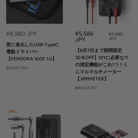
セ
セ
¥8,980 JPY
¥5,586
定
¥7,980
ー
ー
価
JPY
JPY
ル
ル
更に進化したUSB-TypeC
価
価
【8月7日まで期間限定
電動ドライバー
格
格
30％OFF】DIYに必要な11
【PENDORA 100E 1.0】
の測定機能がこれ1つ！ミ
BRIGHT DIY
ニマルマルチメーター
【JIMIMETER】
BRIGHT DIY