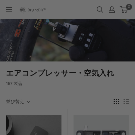
コ
0
BRIGHT
ン
DIY
テ
ン
ツ
に
ス
キ
エアコンプレッサー・空気入れ
ッ
プ
167 製品
す
る
並び替え