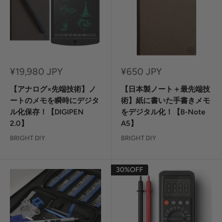
セ
セ
¥19,980 JPY
¥650 JPY
ー
ー
ル
ル
【アナログ×先端技術】ノ
【日本製ノート＋最先端技
価
価
ートのメモを瞬時にデジタ
術】紙に書いた手書きメモ
格
格
ル化保存！【DIGIPEN
をデジタル化！【B-Note
2.0】
A5】
BRIGHT DIY
BRIGHT DIY
30%OFF