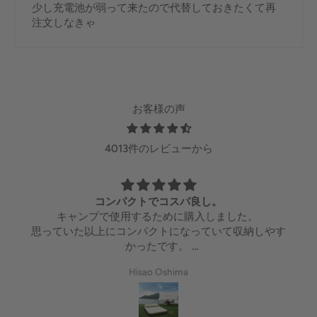
少し充電池が弱って来たので代替しておきたくて再
注文しなきゃ
お客様の声
4013件のレビューから
期待以上
驚きました。
値段も安く、期待はしてなかったのですが、寝た感じ
も悪くなく、一晩や二晩なら問題なく快適に使えそう
です！膨らますのも3分くらいで済み、コンパクトな
Seiichiro Yoshimura
ので収納も邪魔にならず◎防災用にも持っておきたか
ったので、いい商品を購入できてよかったです！