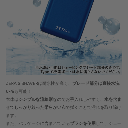
ZERA S SHAVERは耐水性が高く、
ブレード部分は直接水洗
い※
も可能！
本体は
シンプルな流線形
なのでお手入れしやすく、
水を含ま
せてしっかり絞った柔らかい布
で拭くことで汚れを取り除け
ます。
また、パッケージに含まれている
ブラシを使用
して、シェー