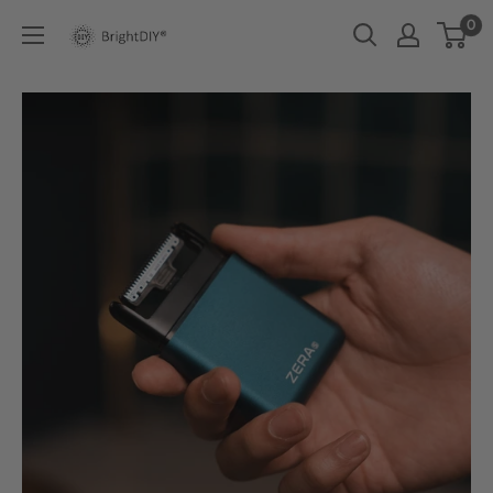
コ
0
BRIGHT
ン
DIY
テ
ン
ツ
に
ス
キ
ッ
プ
す
る