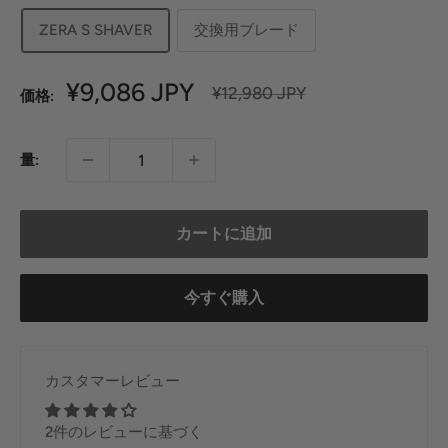
ZERA S SHAVER
交換用ブレード
セ
¥9,086 JPY
定
¥12,980 JPY
価格:
価
ー
ル
量:
価
格
カートに追加
今すぐ購入
カスタマーレビュー
2件のレビューに基づく