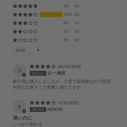
0%
(0)
100%
(2)
0%
(0)
0%
(0)
0%
(0)
Sort by
06/10/2026
公
公一 榊原
旅行用に購入しましたが、小型で高性能なので普段
利用も出来そうで有難く感じてます。
11/19/2025
K
KEIICHI
薄いのに
しっかり剃れる