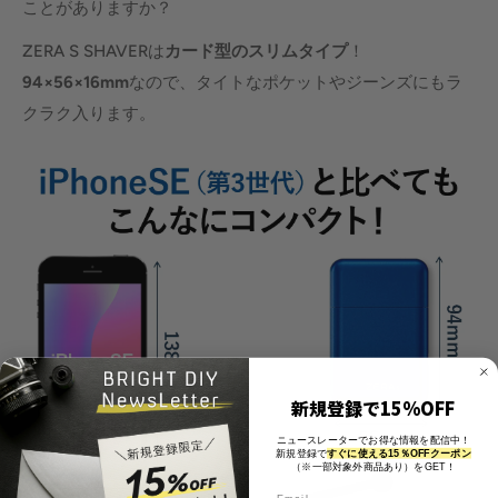
ことがありますか？
ZERA S SHAVERは
カード型のスリムタイプ
！
94×56×16mm
なので、タイトなポケットやジーンズにもラ
クラク入ります。
新規登録で15%OFF
ニュースレーターでお得な情報を配信中！
新規登録で
すぐに使える15％OFFクーポン
（※一部対象外商品あり）をGET！