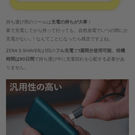
持ち運び用のツールは
充電の持ちが大事
！
家で充電してから持って行っても、自然放電でいつの間にか
充電がない…！なんてことになったら残念ですよね。
ZERA S SHAVERは1回の
フル充電
で
1週間分使用可能
、待機
時間は90日間
で持ち運び中に充電切れを心配する必要があ
りません。