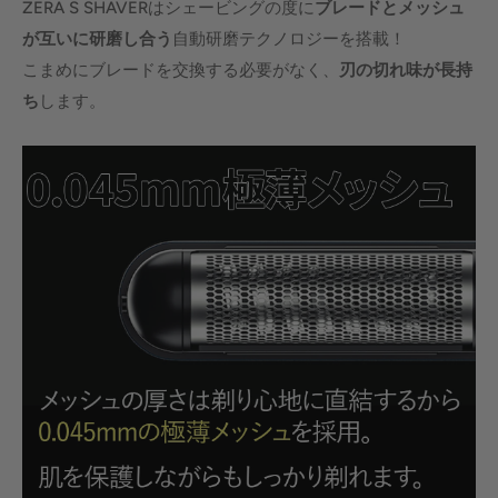
ZERA S SHAVERはシェービングの度に
ブレードとメッシュ
が互いに研磨し合う
自動研磨テクノロジーを搭載！
こまめにブレードを交換する必要がなく、
刃の切れ味が長持
ち
します。