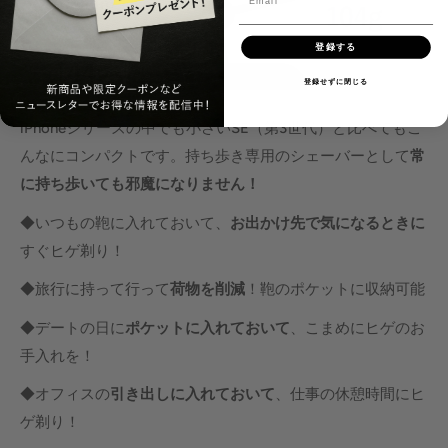
登録する
登録せずに閉じる
iPhoneシリーズの中でも小さいSE（第3世代）と比べてもこ
んなにコンパクトです。持ち歩き専用のシェーバーとして
常
に持ち歩いても邪魔になりません！
◆いつもの鞄に入れておいて、
お出かけ先で気になるときに
すぐヒゲ剃り！
◆旅行に持って行って
荷物を削減
！鞄のポケットに収納可能
◆デートの日に
ポケットに入れておいて
、こまめにヒゲのお
手入れを！
◆オフィスの
引き出しに入れておいて
、仕事の休憩時間にヒ
ゲ剃り！