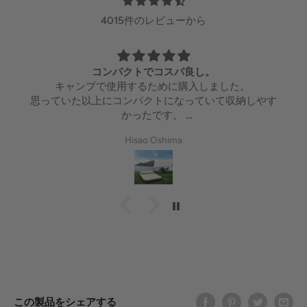
4015件のレビューから
期待以上
驚きました。
値段も安く、期待はしてなかったのですが、寝た感じ
も悪くなく、一晩や二晩なら問題なく快適に使えそう
です！膨らますのも3分くらいで済み、コンパクトな
Seiichiro Yoshimura
ので収納も邪魔にならず◎防災用にも持っておきたか
ったので、いい商品を購入できてよかったです！
この製品をシェアする