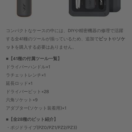
コンパクトなケースの中には、DIYや精密機器の修理で活躍
する全41種のツールが揃っているため、追加で
ビット
や
ソケ
ット
を購入する必要はありません。
■
【
41
種の付属ツール一覧】
ドライバーハンドル×1
ラチェットレンチ×1
延長ロッド×1
ドライバービット×28
六角ソケット×9
アダプター(ソケット装着用)×1
■
【全
28
種のビット紹介】
・ポジドライブ(PZ0/PZ1/PZ2/PZ3)