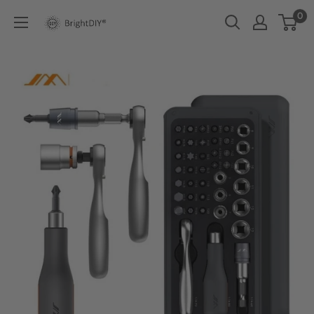
コ
0
BRIGHT
ン
DIY
テ
ン
ツ
に
ス
キ
ッ
プ
す
る