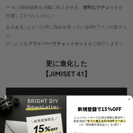
ー ネジ締め効率を大幅に向上させる、
便利なラチェット
が
付属してたらいいのに！
あるある…となった同じ悩みを持っているDIYファンの皆さん
に
ぴったりな
ドライバー
/
ラチェットセット
をご紹介します！
更に進化した
【
JIMISET 41
】
新規登録で15%OFF
ニュースレーターでお得な情報を配信中！
新規登録で
すぐに使える15％OFFクーポン
（※一部対象外商品あり）をGET！