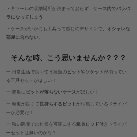
・各ツールの収納場所が決まっておらず、
ケース内でバラバ
ラになってしまう
・ケースがいかにも工具って感じのデザインで、
オシャレな
部屋に合わない
。
そんな時、こう思いませんか？？？
ー 日常生活で良く使う種類の
ビットやソケット
が揃ってい
る工具セットがほしい！
ー 簡単に
ビットが落ちないケース
がほしい！
ー 精度が良くて
長持ちするビット
が付属しているドライバ
ーが必要だ！
ー 狭い隙間での作業を可能にする
延長ロッド
付きドライバ
ーセットは無いのかな？