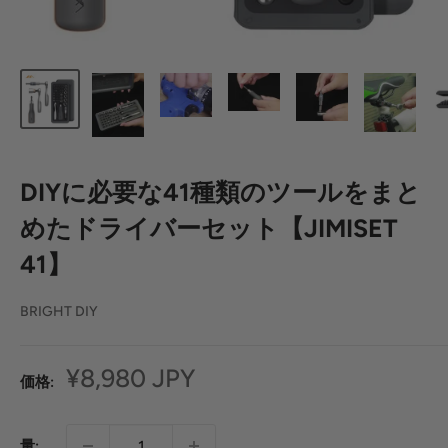
DIYに必要な41種類のツールをまと
めたドライバーセット【JIMISET
41】
BRIGHT DIY
セ
¥8,980 JPY
価格:
ー
ル
量: