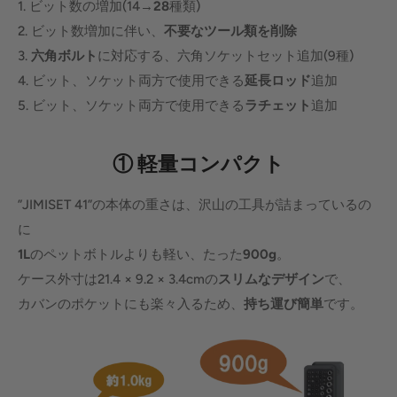
1. ビット数の増加(14→
28
種類)
2. ビット数増加に伴い、
不要なツール類を削除
3.
六角ボルト
に対応する、六角ソケットセット追加(9種)
4. ビット、ソケット両方で使用できる
延長ロッド
追加
5. ビット、ソケット両方で使用できる
ラチェット
追加
①
軽量コンパクト
”JIMISET 41”の本体の重さは、沢山の工具が詰まっているの
に
1L
のペットボトルよりも軽い、たった
900g
。
ケース外寸は21.4 × 9.2 × 3.4cmの
スリムなデザイン
で、
カバンのポケットにも楽々入るため、
持ち運び簡単
です。