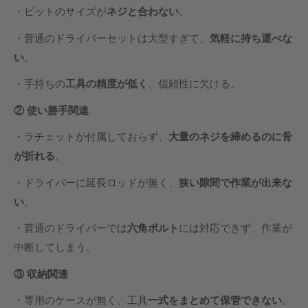
・ビットのサイズが
ネジと合わない
。
・普通のドライバーセットは大型すぎて、
気軽に持ち運べな
い
。
・手持ちの
工具の精度が低く
、信頼性に欠ける。
②
使い勝手関連
・ラチェットが付属しておらず、
大量のネジを締めるのに骨
が折れる
。
・ドライバーに延長ロッドが無く、
狭い隙間で作業が出来な
い
。
・普通のドライバーでは
六角ボルト
には対応できず、作業が
中断してしまう。
③
収納関連
・専用のケースが無く、工具
一式をまとめて保管できない
。