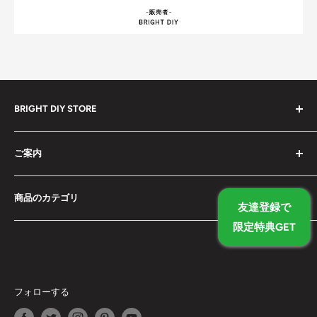
BRIGHT DIY STORE
全ての商品
ご案内
セール中の商品
予約販売商品
検索
商品のカテゴリ
ドライバーセット
お問い合わせ
友達登録で
工具セット
特定商取引法に基づく表記
ドライバーセット
限定特典GET
レーザー式距離計
利用規約
工具セット
ミニカメラ
プライバシーポリシー
レーザー式距離計
スマート文房具
商品が届かない場合
ミニカメラ
フォローする
エアコンプレッサー・空気入れ
受取時に関税を要求された場合
スマート文房具