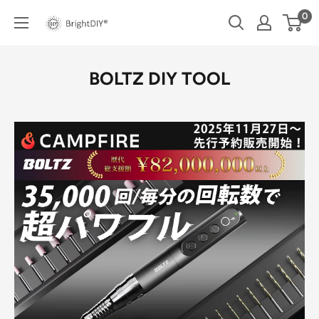
コ
0
BRIGHT
ン
DIY
テ
ン
BOLTZ DIY TOOL
ツ
に
ス
キ
ッ
プ
す
る