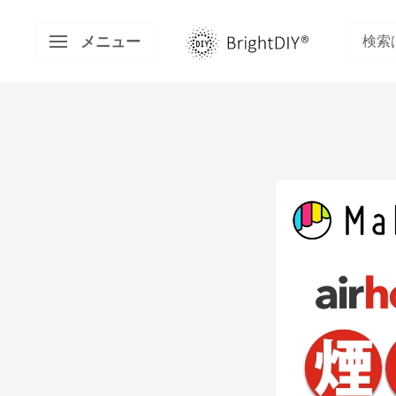
コ
BRIGHT
ン
メニュー
DIY
テ
ン
ツ
に
ス
キ
ッ
プ
す
る