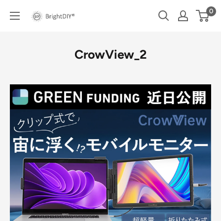
コ
0
BRIGHT
ン
DIY
テ
ン
CrowView_2
ツ
に
ス
キ
ッ
プ
す
る