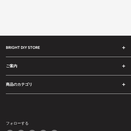
BRIGHT DIY STORE
全ての商品
ご案内
セール中の商品
予約販売商品
検索
商品のカテゴリ
ドライバーセット
お問い合わせ
工具セット
特定商取引法に基づく表記
ドライバーセット
レーザー式距離計
利用規約
工具セット
ミニカメラ
プライバシーポリシー
レーザー式距離計
スマート文房具
商品が届かない場合
ミニカメラ
フォローする