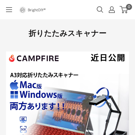
コ
0
BRIGHT
ン
DIY
テ
ン
折りたたみスキャナー
ツ
に
ス
キ
ッ
プ
す
る