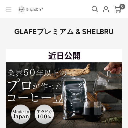
コ
0
BRIGHT
ン
DIY
テ
ン
GLAFEプレミアム & SHELBRU
ツ
に
ス
キ
ッ
プ
す
る