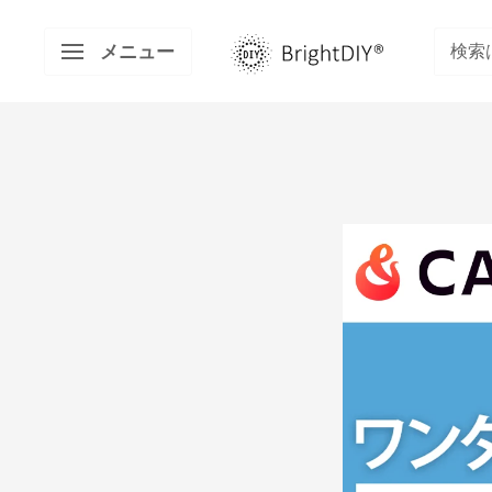
コ
BRIGHT
ン
メニュー
DIY
テ
ン
ツ
に
ス
キ
ッ
プ
す
る