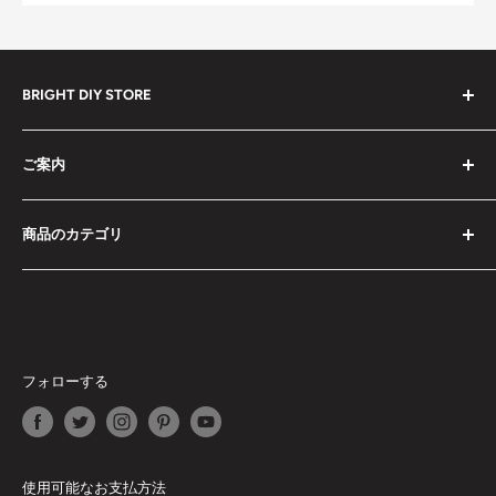
BRIGHT DIY STORE
全ての商品
ご案内
セール中の商品
予約販売商品
検索
商品のカテゴリ
ドライバーセット
お問い合わせ
工具セット
特定商取引法に基づく表記
ドライバーセット
レーザー式距離計
利用規約
工具セット
ミニカメラ
プライバシーポリシー
レーザー式距離計
スマート文房具
商品が届かない場合
ミニカメラ
フォローする
エアコンプレッサー・空気入れ
受取時に関税を要求された場合
スマート文房具
高圧清浄機
返品・交換・返金・修理ポリシー
エアコンプレッサー・空気入れ
フラッシュライト
利用規約
高圧清浄機
使用可能なお支払方法