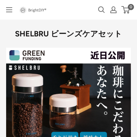
コ
0
BRIGHT
ン
DIY
テ
ン
SHELBRU ビーンズケアセット
ツ
に
ス
キ
ッ
プ
す
る