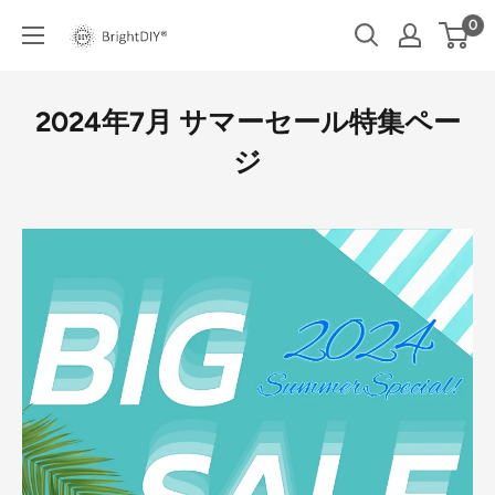
コ
0
BRIGHT
ン
DIY
テ
ン
2024年7月 サマーセール特集ペー
ツ
ジ
に
ス
キ
ッ
プ
す
る