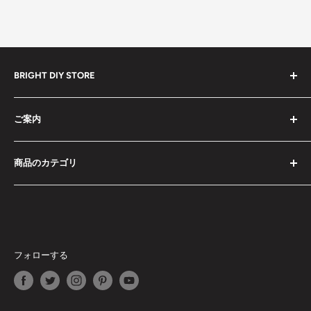
BRIGHT DIY STORE
全ての商品
ご案内
セール中の商品
予約販売商品
検索
商品のカテゴリ
ドライバーセット
お問い合わせ
工具セット
特定商取引法に基づく表記
ドライバーセット
レーザー式距離計
利用規約
工具セット
ミニカメラ
プライバシーポリシー
レーザー式距離計
スマート文房具
商品が届かない場合
ミニカメラ
フォローする
エアコンプレッサー・空気入れ
受取時に関税を要求された場合
スマート文房具
高圧清浄機
返品・交換・返金・修理ポリシー
エアコンプレッサー・空気入れ