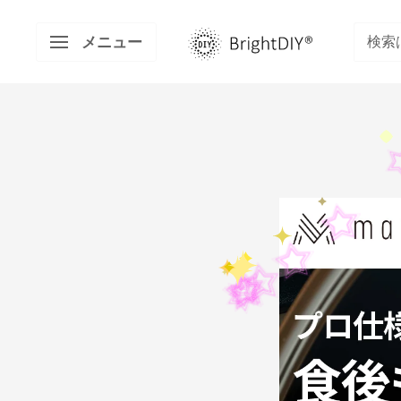
コ
BRIGHT
ン
メニュー
DIY
テ
ン
ツ
に
ス
キ
ッ
プ
す
る