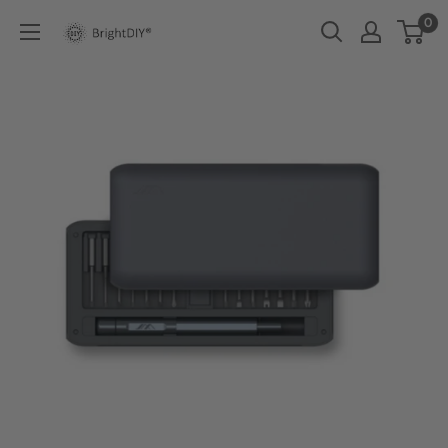
コ
0
BRIGHT
ン
DIY
テ
ン
ツ
に
ス
キ
ッ
プ
す
る