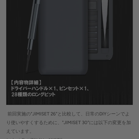
前回実施の"JIMISET 26"と比較して、日常のDIYシーンでよ
り使いやすくするために、"JIMISET 30"には以下の変更を加
えています。