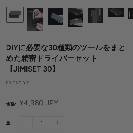
DIYに必要な30種類のツールをまと
めた精密ドライバーセット
【JIMISET 30】
BRIGHT DIY
セ
¥4,980 JPY
価格:
ー
ル
量:
価
格