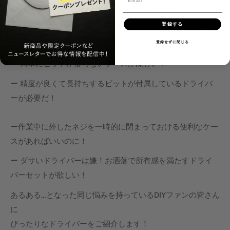
そんな時、こう思いませんか？？？
登録する
ー 日常生活で良く使う形、サイズのビットが揃っているセ
ットがほしい！
登録せずに閉じる
ー 簡単にビットが落ちないケースがほしい！
ー 精度が良くて長持ちするビットが付属しているドライバ
ーが必要だ！
ー作業中に外したネジを一時的に閉まっておける便利なケー
スがあればいいのに！
ー ダサいドライバーは嫌！お洒落で所有感を満たすドライ
バーセットが欲しい！
あるある…となった同じ悩みを持っているDIYファンの皆さん
に
ぴったりなドライバーをご紹介します！