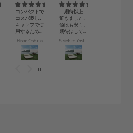
単
コンパクトで
期待以上
フィルターの
コスパ良し。
驚きました。
目が細かくて
が
キャンプで使
値段も安く、
現在使用中の
良い
噴
用するために
期待はしてな
メタルフィル
く
購入しまし
かったのです
ターと比べて
Hisao Oshima
Seiichiro Yoshimura
hyro310
使
た。
が、寝た感じ
目が細かく、
い
思っていた以
も悪くなく、
粉がコーヒー
上にコンパク
一晩や二晩な
に混入せずと
トになってい
ら問題なく快
ても嬉しい。
て収納しやす
適に使えそう
使用後はコン
かったです。
です！膨らま
パクトに収納
意外と簡単に
すのも3分く
できて邪魔に
膨らみ、横に
らいで済み、
ならなくて良
なった感じも
コンパクトな
い。
良かったで
ので収納も邪
個人的に、シ
す。
魔にならず◎
リコン部の無
値段を考えた
防災用にも持
いフルステン
らコスパが良
っておきたか
レスかチタン
い商品だと感
ったので、い
バージョンが