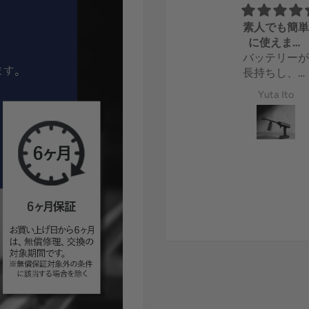
水圧
素人でも簡
思ってた以上
に使えまし
に水圧が強か
バッテリー
た。
ったです。
長持ちし、
霧角度がた
Isogai Kiichi
Yuta Ito
さん選べて
い勝手が良
です。