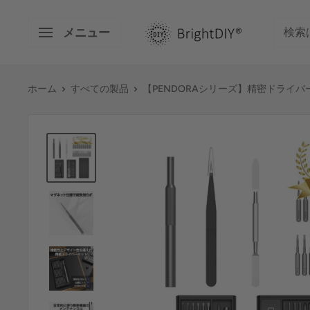
コ
BRIGHT
ン
メニュー
DIY
テ
ン
ツ
ホーム
すべての製品
【PENDORAシリーズ】精密ドライバー セッ
に
ス
キ
ッ
プ
す
る