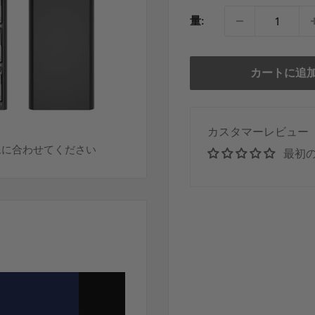
ル
量:
価
格
カートに追
カスタマーレビュー
像に合わせてください
最初