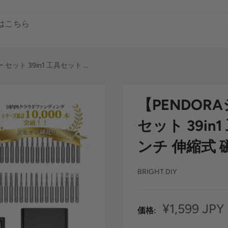
ト 39in1 工具セット ...
【PENDO
セット 39i
ンチ 伸縮式 磁
BRIGHT DIY
セ
¥1,599 JPY
価格:
ー