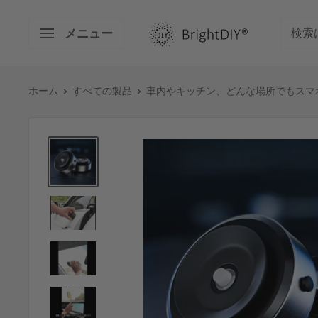
コ
BRIGHT
ン
メニュー
DIY
テ
ン
ツ
ホーム
すべての製品
車内やキッチン、どんな場所でもスマホ
に
ス
キ
ッ
プ
す
る