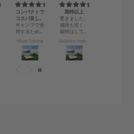
単
コンパクトで
期待以上
フィルターの
コスパ良し。
驚きました。
目が細かくて
が
キャンプで使
値段も安く、
現在使用中の
良い
噴
用するために
期待はしてな
メタルフィル
く
購入しまし
かったのです
ターと比べて
Hisao Oshima
Seiichiro Yoshimura
hyro310
使
た。
が、寝た感じ
目が細かく、
い
思っていた以
も悪くなく、
粉がコーヒー
上にコンパク
一晩や二晩な
に混入せずと
トになってい
ら問題なく快
ても嬉しい。
て収納しやす
適に使えそう
使用後はコン
かったです。
です！膨らま
パクトに収納
意外と簡単に
すのも3分く
できて邪魔に
膨らみ、横に
らいで済み、
ならなくて良
なった感じも
コンパクトな
い。
良かったで
ので収納も邪
個人的に、シ
す。
魔にならず◎
リコン部の無
値段を考えた
防災用にも持
いフルステン
らコスパが良
っておきたか
レスかチタン
い商品だと感
ったので、い
バージョンが