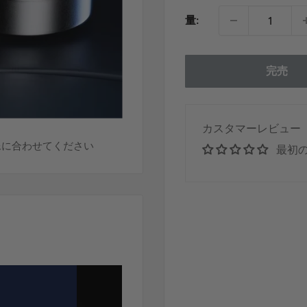
ル
量:
価
格
完売
カスタマーレビュー
像に合わせてください
最初