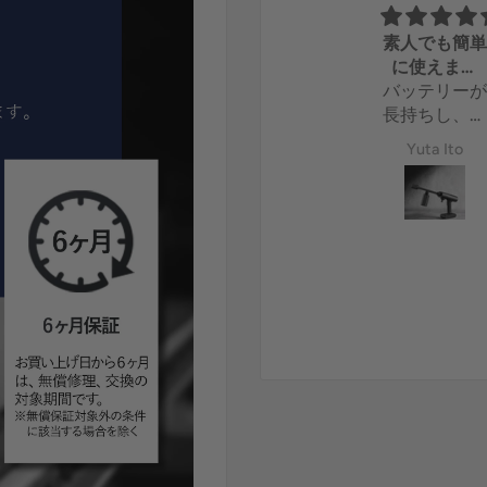
水圧
素人でも簡
思ってた以上
に使えまし
に水圧が強か
バッテリー
た。
ったです。
長持ちし、
霧角度がた
Isogai Kiichi
Yuta Ito
さん選べて
い勝手が良
です。