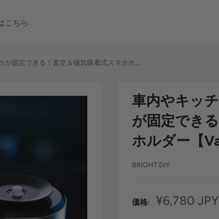
が固定できる！真空＆磁気吸着式スマホホ...
車内やキッ
が固定できる
ホルダー【Vac
BRIGHT DIY
セ
¥6,780 JPY
価格:
ー