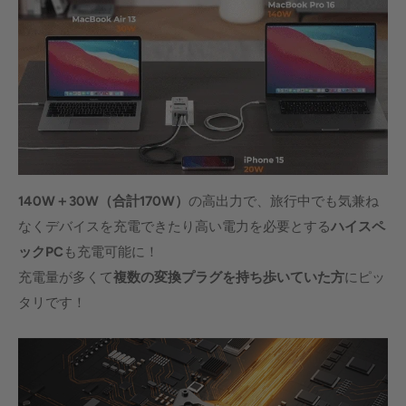
140W＋30W（合計170W）
の高出力で、旅行中でも気兼ね
なくデバイスを充電できたり高い電力を必要とする
ハイスペ
ックPC
も充電可能に！
充電量が多くて
複数の変換プラグを持ち歩いていた方
にピッ
タリです！