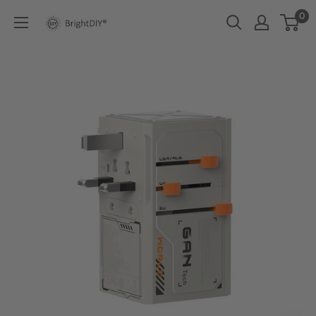
コ
0
BRIGHT
ン
DIY
テ
ン
ツ
に
ス
キ
ッ
プ
す
る