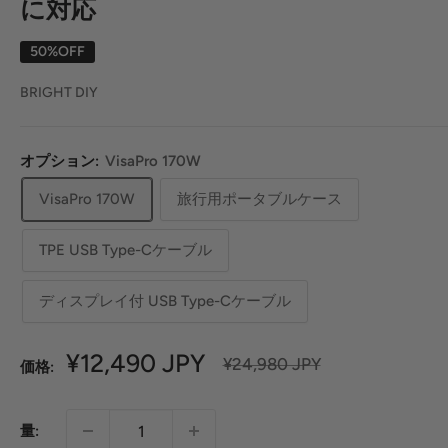
に対応
50%OFF
BRIGHT DIY
オプション:
VisaPro 170W
VisaPro 170W
旅行用ポータブルケース
TPE USB Type-Cケーブル
ディスプレイ付 USB Type-Cケーブル
セ
¥12,490 JPY
定
¥24,980 JPY
価格:
価
ー
ル
量:
価