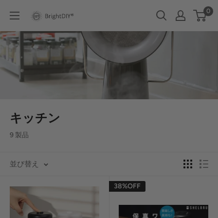
コ
0
BRIGHT
ン
DIY
テ
ン
ツ
に
ス
キ
キッチン
ッ
プ
9 製品
す
る
並び替え
38%OFF