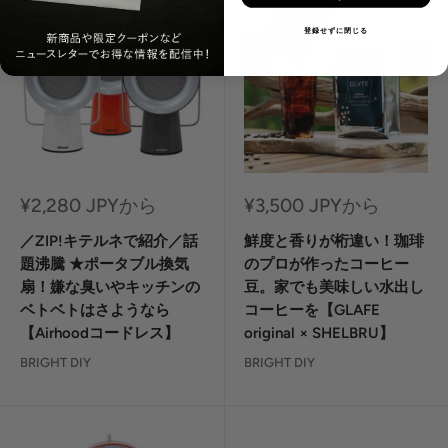
登録せずに閉じる
セ
セ
¥2,280 JPYから
¥3,500 JPYから
ー
ー
ル
ル
／ZIP!キテルネで紹介／話
鮮度と香りが桁違い！珈琲
価
価
題沸騰 ★ポータブル換気
のプロが作ったコーヒー
格
格
扇！嫌な臭いやキッチンの
豆。家でも美味しい水出し
ベトベトはさようなら
コーヒーを【GLAFE
【Airhoodコードレス】
original × SHELBRU】
BRIGHT DIY
BRIGHT DIY