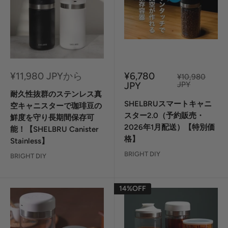
セ
セ
¥11,980 JPYから
¥6,780
定
¥10,980
ー
ー
価
JPY
JPY
ル
ル
耐久性抜群のステンレス真
価
価
SHELBRUスマートキャニ
空キャニスターで珈琲豆の
格
格
スター2.0（予約販売・
鮮度を守り長期間保存可
2026年1月配送）【特別価
能！【SHELBRU Canister
格】
Stainless】
BRIGHT DIY
BRIGHT DIY
14%OFF