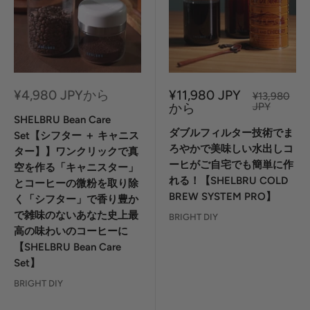
セ
セ
¥4,980 JPYから
¥11,980 JPY
定
¥13,980
ー
ー
価
から
JPY
ル
ル
SHELBRU Bean Care
価
価
ダブルフィルター技術でま
Set【シフター ＋ キャニス
格
格
ろやかで美味しい水出しコ
ター】】ワンクリックで真
ーヒがご自宅でも簡単に作
空を作る「キャニスター」
れる！【SHELBRU COLD
とコーヒーの微粉を取り除
BREW SYSTEM PRO】
く「シフター」で香り豊か
で雑味のないあなた史上最
BRIGHT DIY
高の味わいのコーヒーに
【SHELBRU Bean Care
Set】
BRIGHT DIY