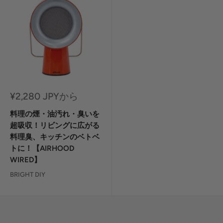
セ
¥2,280 JPYから
ー
ル
料理の煙・油汚れ・臭いを
価
超吸収！リビングに広がる
格
料理臭、キッチンのベトベ
トに！【AIRHOOD
WIRED】
BRIGHT DIY