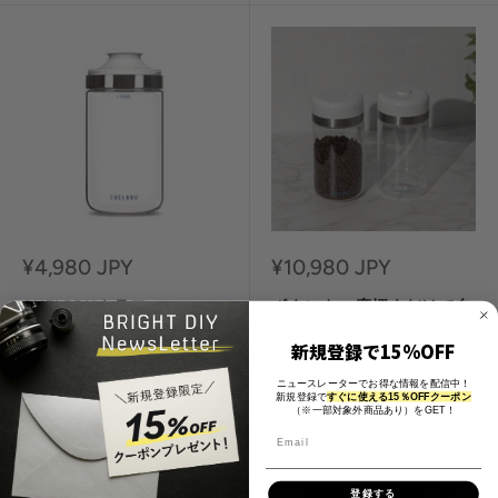
セ
セ
¥4,980 JPY
¥10,980 JPY
ー
ー
ル
ル
SHELBRUカラフェ
ボタンを一度押すだけで自
価
価
動真空。香りも美味しさも
BRIGHT DIY
格
格
新規登録で15%OFF
しっかり長持ち！
【SHELBRU Canister】
ニュースレーターでお得な情報を配信中！
新規登録で
すぐに使える15％OFFクーポン
（※一部対象外商品あり）をGET！
BRIGHT DIY
登録する