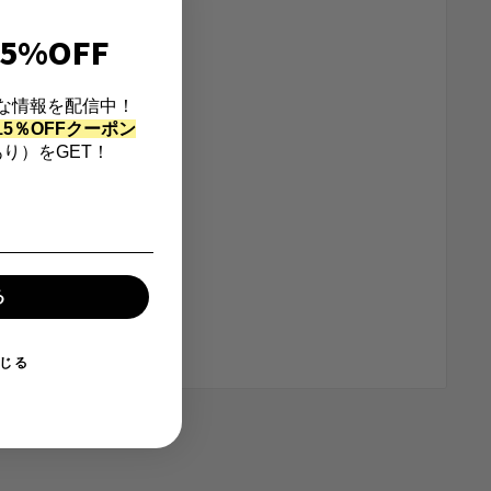
5%OFF
な情報を配信中！
5％OFFクーポン
り）をGET！
る
じる