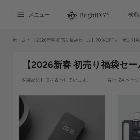
コ
BRIGHT
ン
メニュー
DIY
テ
ン
ツ
ホーム
【2026新春 初売り福袋セール】70％OFFクーポン対
に
ス
【2026新春 初売り福袋セ
キ
ッ
6 製品の1 - 6を表示しています。
表示: 24 ペー
プ
す
る