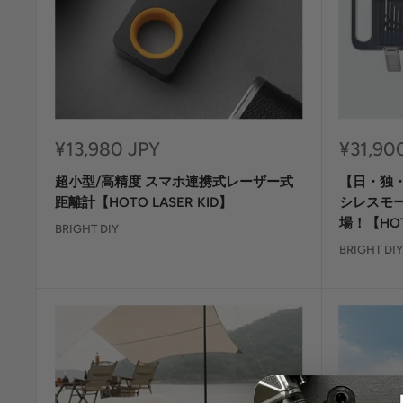
セ
セ
¥13,980 JPY
¥31,90
ー
ー
超小型/高精度 スマホ連携式レーザー式
【日・独・
ル
ル
価
価
距離計【HOTO LASER KID】
シレスモー
格
格
場！【HOT
BRIGHT DIY
BRIGHT DIY