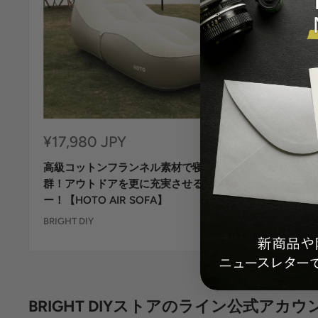
セ
セ
¥17,980 JPY
¥29,98
ー
ー
高級コットンフランネル素材で寝心地抜
高級コッ
ル
ル
価
価
群！アウトドアを更に充実させるソファ
アでも最
格
格
ー！【HOTO AIR SOFA】
充実させる【
BRIGHT DIY
BRIGHT DIY
BRIGHT DIYストアのライン公式アカ