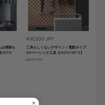
セ
¥16,500 JPY
ー
もお掃除も
工具らしくないデザイン！電動タイプ
ル
価
HOTO
DIYベーシック工具【HOTO SET E】
格
BRIGHT DIY