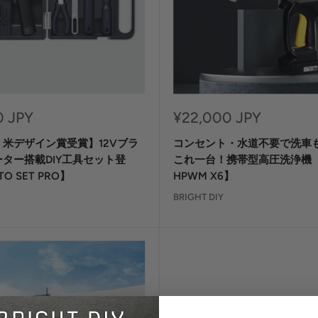
セ
0 JPY
¥22,000 JPY
ー
米デザイン賞受賞】12Vブラ
コンセント・水道不要で洗車
ル
価
ター搭載DIY工具セット登
これ一台！携帯型高圧洗浄機【
格
O SET PRO】
HPWM X6】
BRIGHT DIY