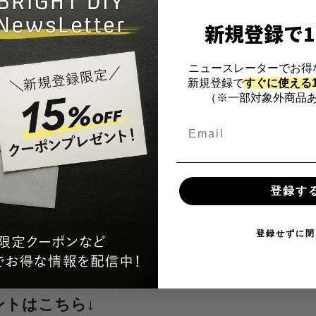
新規登録で1
ニュースレーターでお得
新規登録で
すぐに使える1
（※一部対象外商品あ
0 JPY
トンフランネル素材でアウトド
高の寝心地！ アウトドアを更に
登録す
HOTO AIR BED】
登録せずに閉
ウントはこちら↓